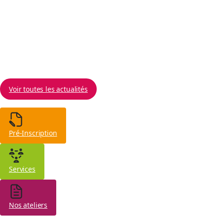
Locale du Grand Périgueux, en partenariat avec le
service Mission Climat et Transition Écologique du
Grand Périgueux, a organisé la première édition du
Road
10 juin 2026
Voir toutes les actualités
Pré-Inscription
Services
Nos ateliers