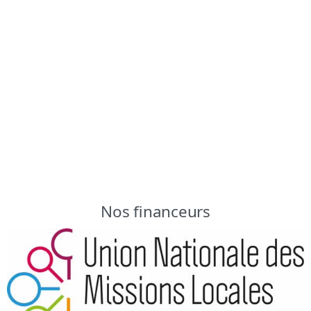
Salle informatique 👥 Participants : 6 jeunes maximum
Objectifs 🎯 Découvrir différentes voies
professionnelles Identifier ses goûts, ses facilités
Quand :
Sur inscription, contactez-nous !! 👍
Où :
Mission Locale du Grand Perigueux : Espace
Aliénor, 255 rue Martha Desrumaux - 24000 Périgueux
Récurrent
Nos financeurs