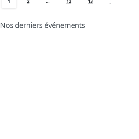
1
2
…
12
13
˃
Nos derniers événements
Atelier « Code de la Route » 🚗📚
📅 Fréquence : 1 fois/semaine - 2h 📍 Lieu : Mission