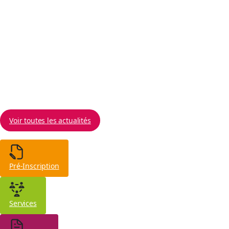
Une semaine d'engagement, de découvertes et
d'actions concrètes Du 1er au 5 juin 2026, la Mission
Locale du Grand Périgueux, en partenariat avec le
service Mission Climat et Transition Écologique du
Grand Périgueux, a organisé la première édition du
Road
10 juin 2026
Voir toutes les actualités
Pré-Inscription
Services