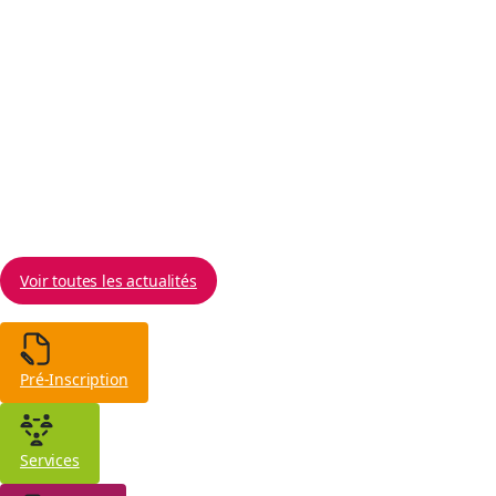
Une semaine d'engagement, de découvertes et
d'actions concrètes Du 1er au 5 juin 2026, la Mission
Locale du Grand Périgueux, en partenariat avec le
service Mission Climat et Transition Écologique du
Grand Périgueux, a organisé la première édition du
Road
10 juin 2026
Voir toutes les actualités
Pré-Inscription
Services