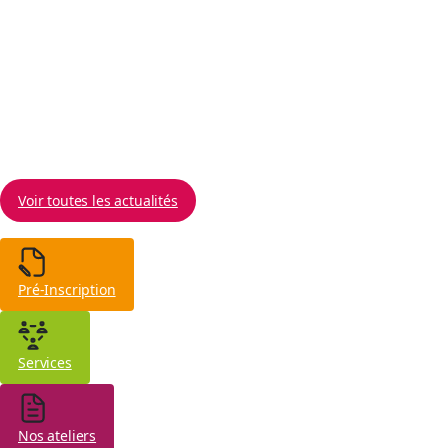
d'actions concrètes Du 1er au 5 juin 2026, la Mission
Locale du Grand Périgueux, en partenariat avec le
service Mission Climat et Transition Écologique du
Grand Périgueux, a organisé la première édition du
Road
10 juin 2026
Voir toutes les actualités
Pré-Inscription
Services
Nos ateliers